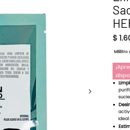
Sac
HE
$
1.6
Mililitro 
¡Apre
dispo
Limp
purif
suci
Desin
acti
ideal
Estim