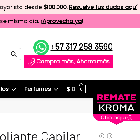
mayorista desde
$100.000.
Resuelve tus dudas aquí
ese mismo día. ¡
Aprovecha ya
!
+57 317 258 3590
Compra más, Ahorra más
ios
Perfumes
$
0
0
oliante Capilar