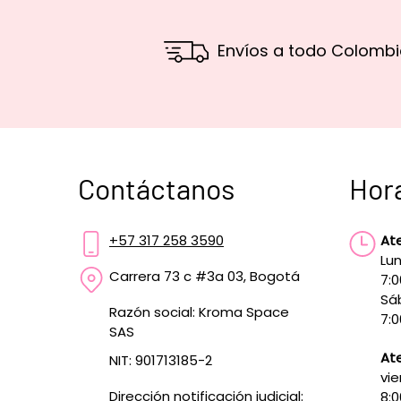
Envíos a todo Colombi
Contáctanos
Hor
+57 317 258 3590
At
Lun
Carrera 73 c #3a 03, Bogotá
7:
Sá
Razón social: Kroma Space
7:0
SAS
Ate
NIT: 901713185-2
vie
Dirección notificación judicial:
8: