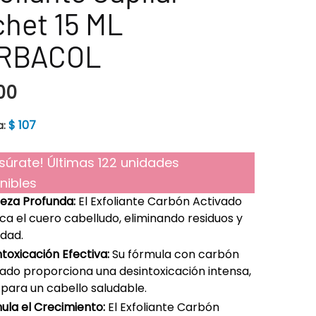
het 15 ML
RBACOL
00
$
107
a:
súrate! Últimas 122 unidades
nibles
ieza Profunda:
El Exfoliante Carbón Activado
ica el cuero cabelludo, eliminando residuos y
edad.
toxicación Efectiva:
Su fórmula con carbón
vado proporciona una desintoxicación intensa,
 para un cabello saludable.
ula el Crecimiento:
El Exfoliante Carbón