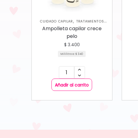
,
CUIDADO CAPILAR
TRATAMIENTOS
CAPILARES
Ampolleta capilar crece
pelo
$
3.400
Mililitro a:
$
340
Añadir al carrito