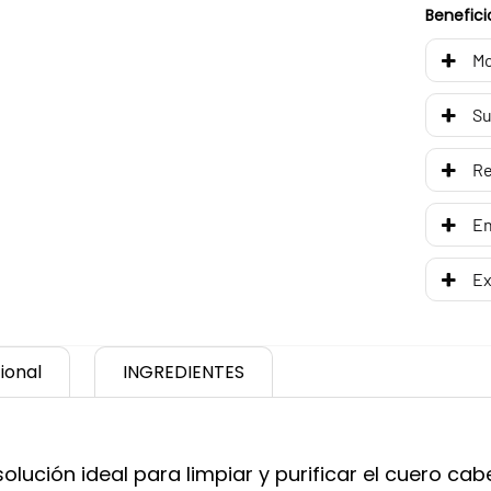
Benefici
Mo
Su
R
En
Ex
ional
INGREDIENTES
olución ideal para limpiar y purificar el cuero ca