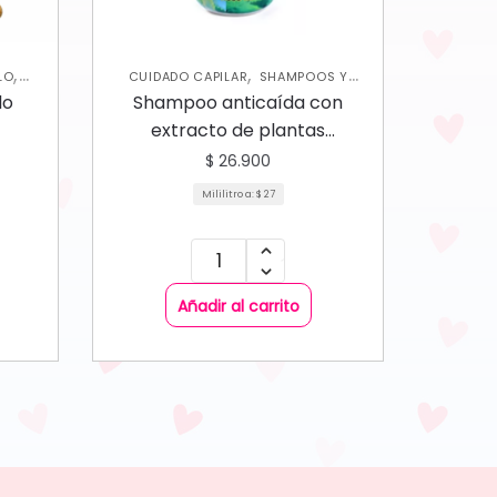
,
,
LO
CUIDADO CAPILAR
SHAMPOOS Y
DES
ACONDICIONADORES
lo
Shampoo anticaída con
extracto de plantas
naturales Herbacol
$
26.900
Mililitro a:
$
27
Añadir al carrito