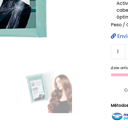
Activ
cabe
ópti
Peso / 
Enví
¡Este art
C
Métodos