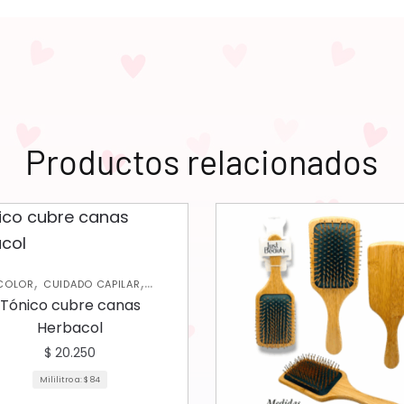
Productos relacionados
,
,
COLOR
CUIDADO CAPILAR
MPOOS Y ACONDICIONADORES
Tónico cubre canas
Herbacol
$
20.250
Mililitro a:
$
84