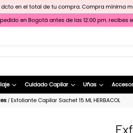
e dcto en el total de tu compra. Compra mínima 
 pedido en Bogotá antes de las 12:00 pm. recibes 
laje
Cuidado Capilar
Uñas
Accesor
res
Exfoliante Capilar Sachet 15 ML HERBACOL
/
Exf