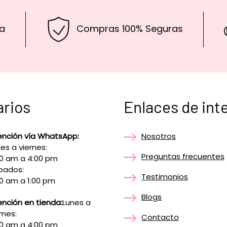
a
Compras 100% Seguras
arios
Enlaces de int
ención vía WhatsApp:
Nosotros
es a viernes:
Preguntas frecuentes
00 am a 4:00 pm
bados:
Testimonios
0 am a 1:00 pm
Blogs
nción en tienda:
Lunes a
rnes:
Contacto
00 am a 4:00 pm