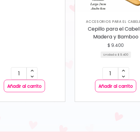
ACCESORIOS PARA EL CABEL
,
CUIDADO CAPILAR
VARIEDA
Cepillo para el Cabel
Madera y Bamboo
$
9.400
Unidad a:
$
9.400
Añadir al carrito
Añadir al carrito