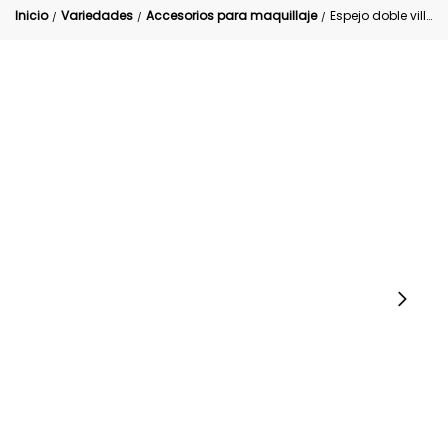
Inicio
Variedades
Accesorios para maquillaje
Espejo doble villanas de lujo trendy
/
/
/