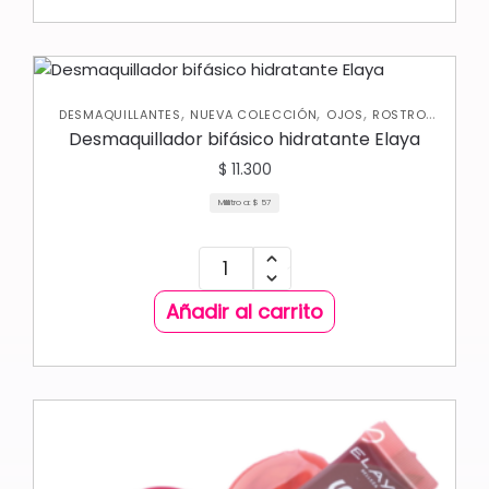
,
,
,
,
DESMAQUILLANTES
NUEVA COLECCIÓN
OJOS
ROSTRO
SKIN CARE FACIAL
Desmaquillador bifásico hidratante Elaya
$
11.300
Mililitro a:
$
57
Añadir al carrito