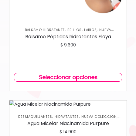
,
,
,
BÁLSAMO HIDRATANTE
BRILLOS
LABIOS
NUEVA
COLECCIÓN
Bálsamo Péptidos hidratantes Elaya
$
9.600
Seleccionar opciones
,
,
,
DESMAQUILLANTES
HIDRATANTES
NUEVA COLECCIÓN
,
ROSTRO
SKIN CARE FACIAL
Agua Micelar Niacinamida Purpure
$
14.900