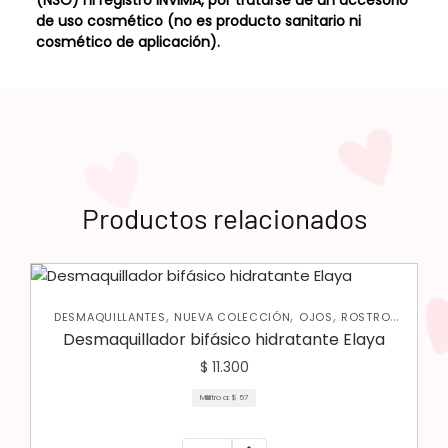
(NSO) ni registro INVIMA, por tratarse de un accesorio
de uso cosmético (no es producto sanitario ni
cosmético de aplicación).
Productos relacionados
,
,
,
,
DESMAQUILLANTES
NUEVA COLECCIÓN
OJOS
ROSTRO
SKIN CARE FACIAL
Desmaquillador bifásico hidratante Elaya
$
11.300
Mililitro a:
$
57