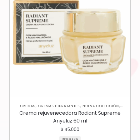
,
,
,
CREMAS
CREMAS HIDRATANTES
NUEVA COLECCIÓN
ROSTRO
Crema rejuvenecedora Radiant Supreme
Anyeluz 60 ml
$
45.000
Mililitro a:
$
750