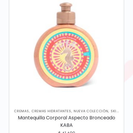
,
,
,
CREMAS
CREMAS HIDRATANTES
NUEVA COLECCIÓN
SKIN
CARE CORPORAL
Mantequilla Corporal Aspecto Bronceado
KABA