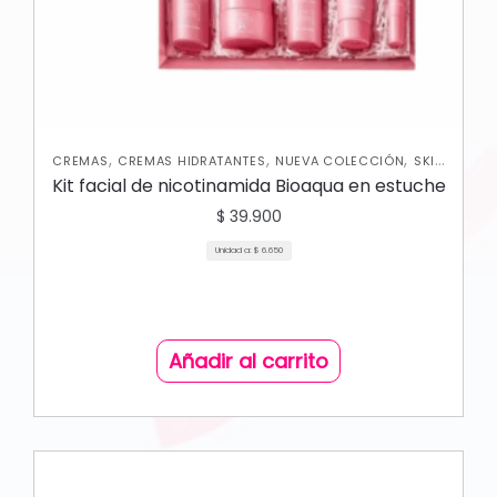
,
,
,
CREMAS
CREMAS HIDRATANTES
NUEVA COLECCIÓN
SKIN
CARE FACIAL
Kit facial de nicotinamida Bioaqua en estuche
$
39.900
Unidad a:
$
6.650
Añadir al carrito