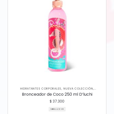
,
,
HIDRATANTES CORPORALES
NUEVA COLECCIÓN
,
PROTECTOR SOLAR
SKIN CARE CORPORAL
Bronceador de Coco 250 ml D’luchi
$
37.300
Mililitro a:
$
149