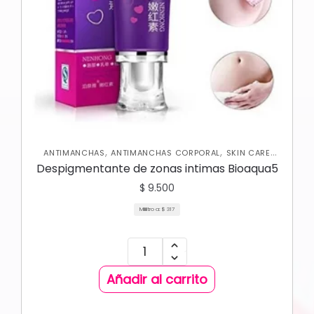
,
,
ANTIMANCHAS
ANTIMANCHAS CORPORAL
SKIN CARE
,
CORPORAL
SKIN CARE FACIAL
Despigmentante de zonas intimas Bioaqua5
$
9.500
Mililitro a:
$
317
Añadir al carrito