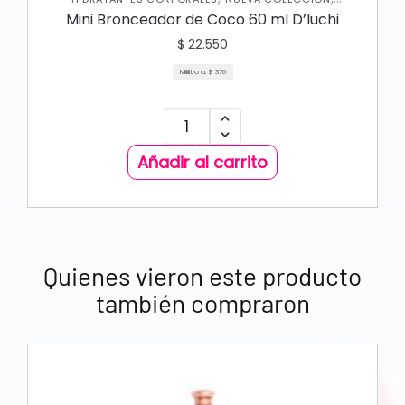
,
PROTECTOR SOLAR
SKIN CARE CORPORAL
Mini Bronceador de Coco 60 ml D’luchi
$
22.550
Mililitro a:
$
376
Añadir al carrito
Quienes vieron este producto
también compraron