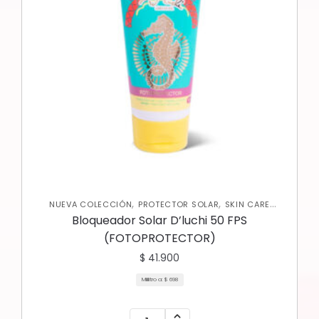
,
,
NUEVA COLECCIÓN
PROTECTOR SOLAR
SKIN CARE
,
CORPORAL
SKIN CARE FACIAL
Bloqueador Solar D’luchi 50 FPS
(FOTOPROTECTOR)
$
41.900
Mililitro a:
$
698