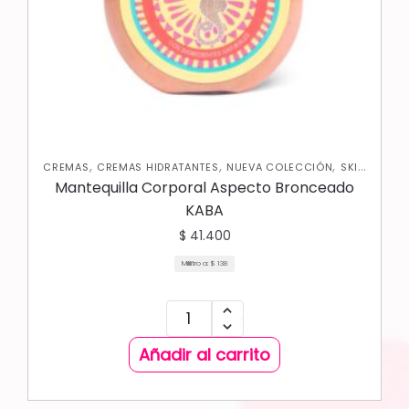
,
,
,
CREMAS
CREMAS HIDRATANTES
NUEVA COLECCIÓN
SKIN
CARE CORPORAL
Mantequilla Corporal Aspecto Bronceado
KABA
$
41.400
Mililitro a:
$
138
Añadir al carrito