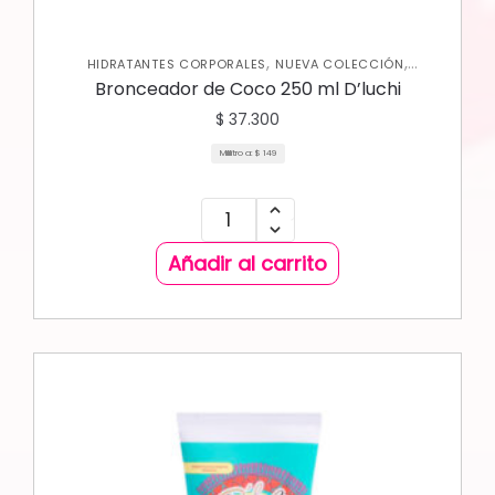
,
,
HIDRATANTES CORPORALES
NUEVA COLECCIÓN
,
PROTECTOR SOLAR
SKIN CARE CORPORAL
Bronceador de Coco 250 ml D’luchi
$
37.300
Mililitro a:
$
149
Añadir al carrito