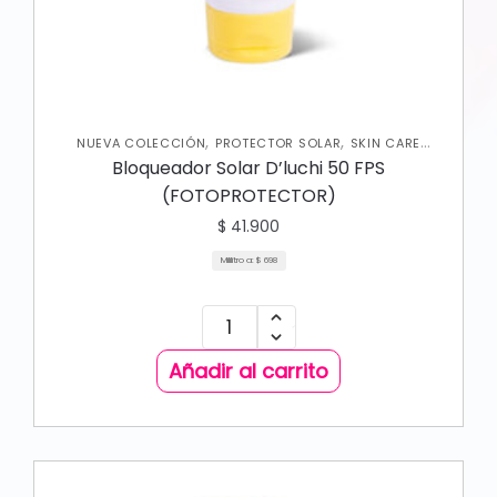
,
,
NUEVA COLECCIÓN
PROTECTOR SOLAR
SKIN CARE
,
CORPORAL
SKIN CARE FACIAL
Bloqueador Solar D’luchi 50 FPS
(FOTOPROTECTOR)
$
41.900
Mililitro a:
$
698
Añadir al carrito