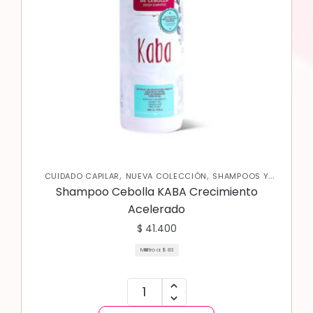
,
,
CUIDADO CAPILAR
NUEVA COLECCIÓN
SHAMPOOS Y
ACONDICIONADORES
Shampoo Cebolla KABA Crecimiento
Acelerado
$
41.400
Mililitro a:
$
83