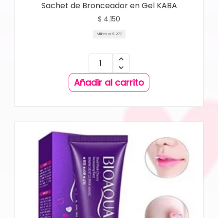
CARE CORPORAL
Sachet de Bronceador en Gel KABA
$
4.150
Mililitro a:
$
277
Añadir al carrito