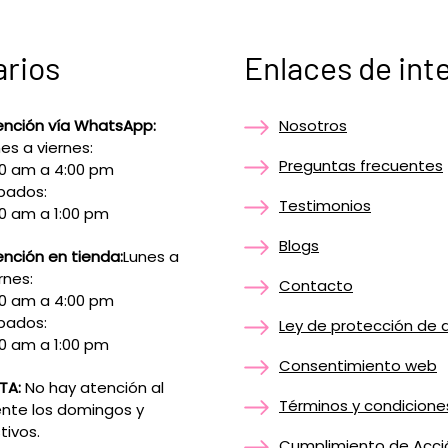
arios
Enlaces de int
ención vía WhatsApp:
Nosotros
es a viernes:
Preguntas frecuentes
00 am a 4:00 pm
bados:
Testimonios
0 am a 1:00 pm
Blogs
nción en tienda:
Lunes a
rnes:
Contacto
00 am a 4:00 pm
bados:
Ley de protección de 
0 am a 1:00 pm
Consentimiento web
TA:
No hay atención al
Términos y condicione
ente los domingos y
tivos.
Cumplimiento de Acci