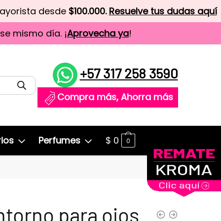
mayorista desde
$100.000.
Resuelve tus dudas aquí
ese mismo día. ¡
Aprovecha ya
!
+57 317 258 3590
Compra más, Ahorra más
ios
Perfumes
$
0
0
torno para ojos