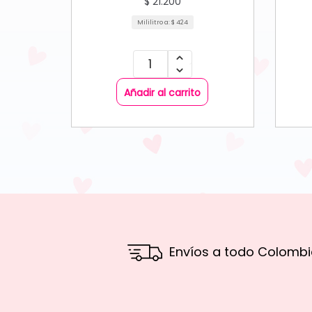
$
21.200
Mililitro a:
$
424
Añadir al carrito
Envíos a todo Colombi