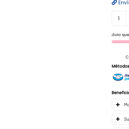
Enví
¡Solo que
C
Métodos
Benefici
Mo
Su