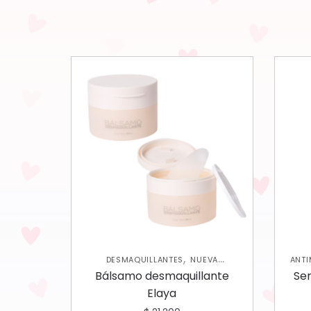
,
DESMAQUILLANTES
NUEVA
ANT
,
,
COLECCIÓN
ROSTRO
SKIN CARE
Bálsamo desmaquillante
Se
FACIAL
Elaya