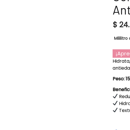
Ant
$
24
Mililitro 
¡Apre
Hidrata
antieda
Peso: 1
Benefic
Reduc
Hidra
Textu