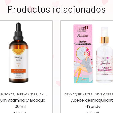
Productos relacionados
,
,
,
IMANCHAS
HIDRATANTES
SKIN
DESMAQUILLANTES
SKIN CARE 
CARE FACIAL
rum vitamina C Bioaqua
Aceite desmaquillan
100 ml
Trendy