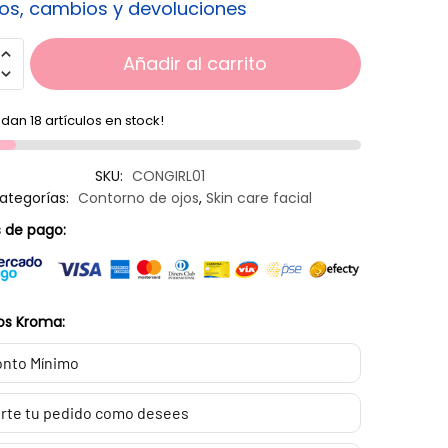
os, cambios y devoluciones
Añadir al carrito
dan 18 artículos en stock!
SKU:
CONGIRL01
ategorías:
Contorno de ojos
,
Skin care facial
 de pago:
os Kroma:
nto Mínimo
rte tu pedido como desees