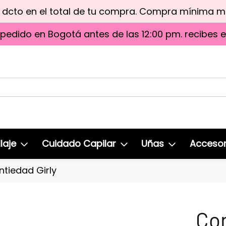
e dcto en el total de tu compra. Compra mínima 
 pedido en Bogotá antes de las 12:00 pm. recibes 
laje
Cuidado Capilar
Uñas
Accesor
tiedad Girly
Con