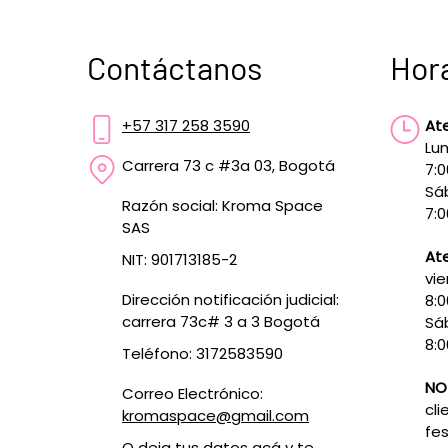
Contáctanos
Hor
+57 317 258 3590
At
Lun
Carrera 73 c #3a 03, Bogotá
7:
Sá
Razón social: Kroma Space
7:0
SAS
Ate
NIT: 901713185-2
vie
Dirección notificación judicial:
8:
carrera 73c# 3 a 3 Bogotá
Sá
8:0
Teléfono: 3172583590
NO
Correo Electrónico:
cli
kromaspace@gmail.com
fes
O deja tus datos
acá
y te