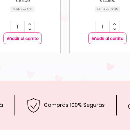
$
8.500
$
14.500
Mililitro a:
$
85
Mililitro a:
$
145
Añadir al carrito
Añadir al carrito
a
Compras 100% Seguras