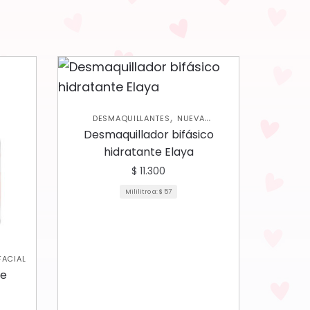
,
DESMAQUILLANTES
NUEVA
,
,
,
COLECCIÓN
OJOS
ROSTRO
SKIN
Desmaquillador bifásico
CARE FACIAL
hidratante Elaya
$
11.300
Mililitro a:
$
57
FACIAL
te