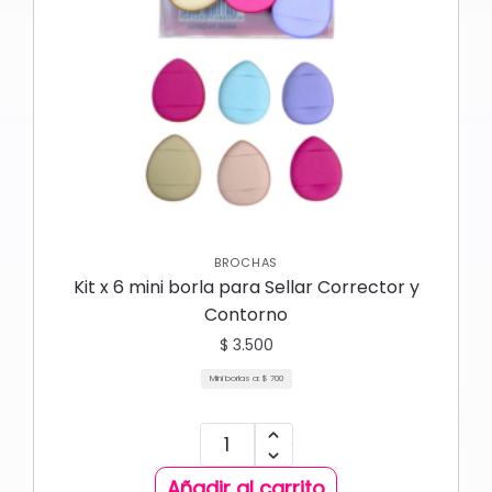
BROCHAS
Kit x 6 mini borla para Sellar Corrector y
Contorno
$
3.500
Mini borlas a:
$
700
Añadir al carrito