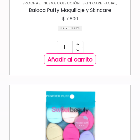
,
,
,
BROCHAS
NUEVA COLECCIÓN
SKIN CARE FACIAL
VARIEDADES
Balaca Puffy Maquillaje y Skincare
$
7.800
Unidad a:
$
7.800
Añadir al carrito