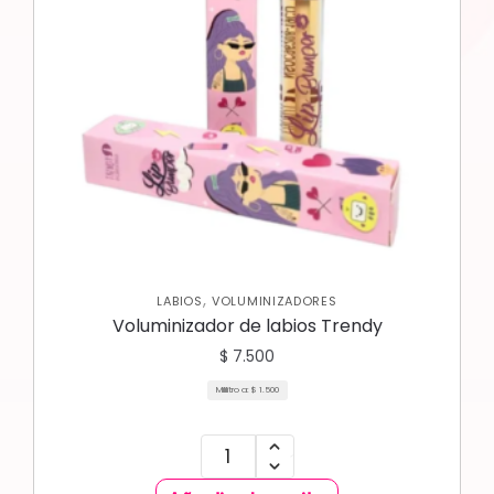
,
LABIOS
VOLUMINIZADORES
Voluminizador de labios Trendy
$
7.500
Mililitro a:
$
1.500