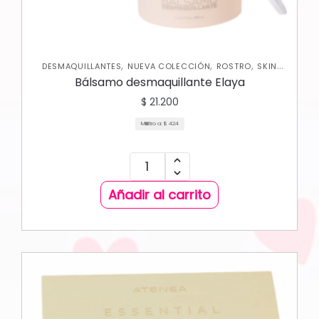
,
,
,
DESMAQUILLANTES
NUEVA COLECCIÓN
ROSTRO
SKIN
CARE FACIAL
Bálsamo desmaquillante Elaya
$
21.200
Mililitro a:
$
424
Añadir al carrito