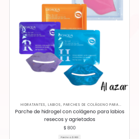
,
,
HIDRATANTES
LABIOS
PARCHES DE COLÁGENO PARA
,
LABIOS
SKIN CARE FACIAL
Parche de hidrogel con colágeno para labios
resecos y agrietados
$
800
Parche a:
$
800