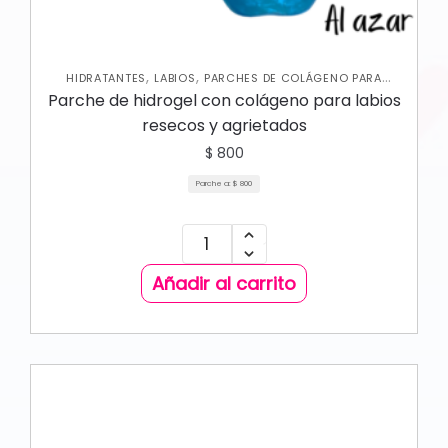
,
,
HIDRATANTES
LABIOS
PARCHES DE COLÁGENO PARA
,
LABIOS
SKIN CARE FACIAL
Parche de hidrogel con colágeno para labios
resecos y agrietados
$
800
Parche a:
$
800
Añadir al carrito