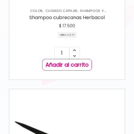
,
,
COLOR
CUIDADO CAPILAR
SHAMPOOS Y
ACONDICIONADORES
Shampoo cubrecanas Herbacol
$
17.500
Mililitro a:
$
73
Añadir al carrito