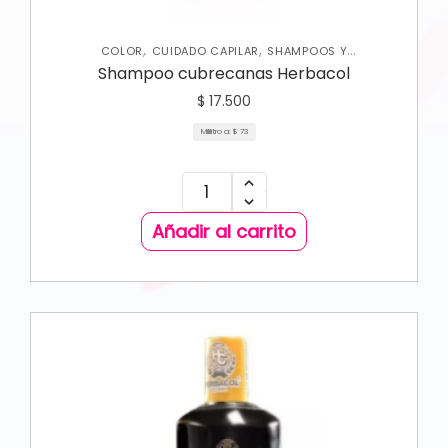
,
,
COLOR
CUIDADO CAPILAR
SHAMPOOS Y
ACONDICIONADORES
Shampoo cubrecanas Herbacol
$
17.500
Mililitro a:
$
73
Añadir al carrito