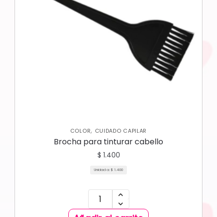
,
COLOR
CUIDADO CAPILAR
Brocha para tinturar cabello
$
1.400
Unidad a:
$
1.400