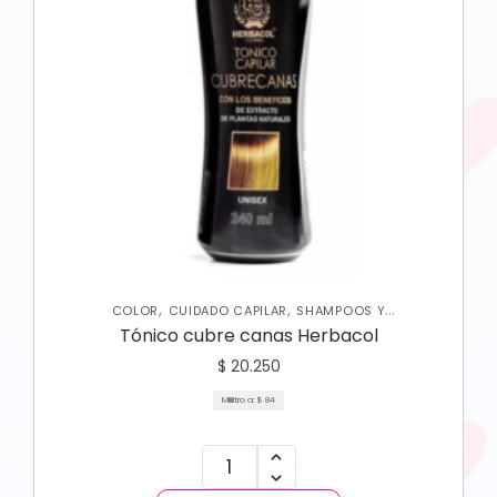
,
,
COLOR
CUIDADO CAPILAR
SHAMPOOS Y
ACONDICIONADORES
Tónico cubre canas Herbacol
$
20.250
Mililitro a:
$
84