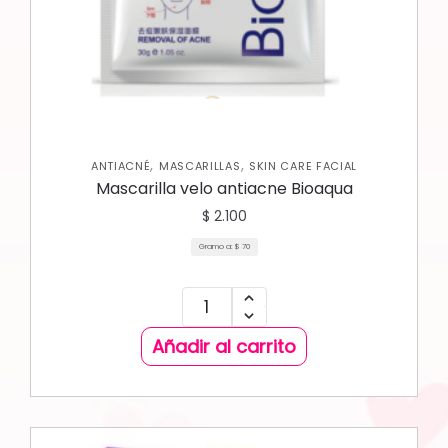
,
,
ANTIACNÉ
MASCARILLAS
SKIN CARE FACIAL
Mascarilla velo antiacne Bioaqua
$
2.100
Gramo a:
$
70
Añadir al carrito