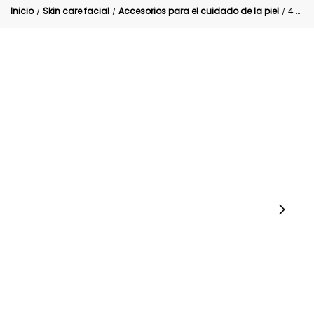
Inicio
Skin care facial
Accesorios para el cuidado de la piel
4 Pinzas clips Cabello sin Marca Makup Skincare
/
/
/