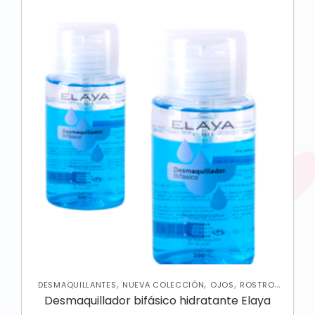
,
,
,
,
DESMAQUILLANTES
NUEVA COLECCIÓN
OJOS
ROSTRO
SKIN CARE FACIAL
Desmaquillador bifásico hidratante Elaya