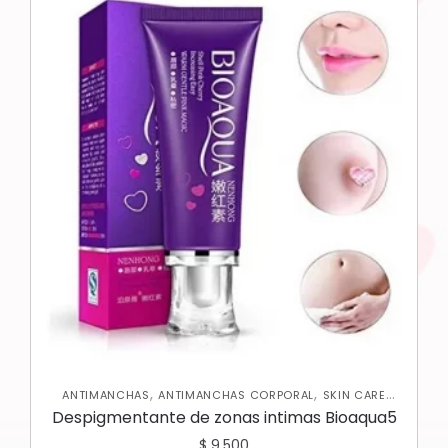
,
,
ANTIMANCHAS
ANTIMANCHAS CORPORAL
SKIN CARE
,
CORPORAL
SKIN CARE FACIAL
Despigmentante de zonas intimas Bioaqua5
$
9.500