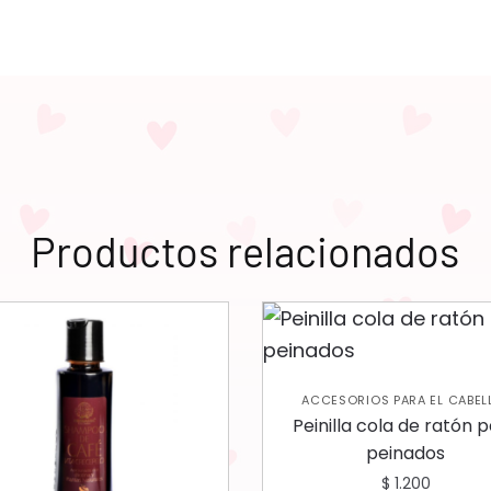
Productos relacionados
ACCESORIOS PARA EL CABEL
CUIDADO CAPILAR
Peinilla cola de ratón 
peinados
$
1.200