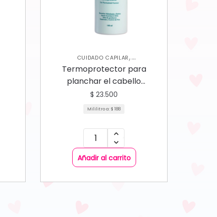
,
CUIDADO CAPILAR
TERMOPROTECTOR
Termoprotector para
planchar el cabello
Mandarinna
$
23.500
Mililitro a:
$
188
Añadir al carrito