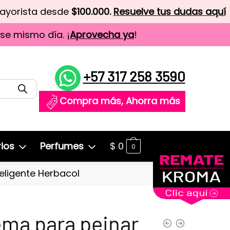
mayorista desde
$100.000.
Resuelve tus dudas aquí
ese mismo día. ¡
Aprovecha ya
!
+57 317 258 3590
Compra más, Ahorra más
ios
Perfumes
$
0
0
eligente Herbacol
ma para peinar