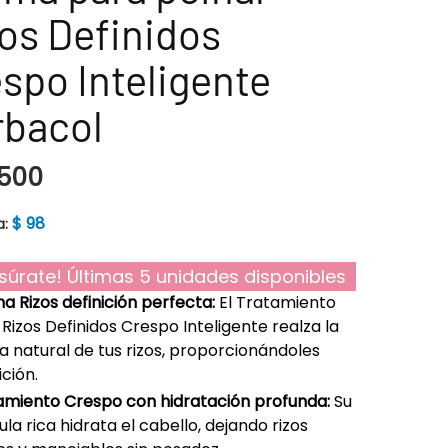
os Definidos
spo Inteligente
rbacol
500
$
98
a:
súrate! Últimas 5 unidades disponibles
 Rizos definición perfecta:
El Tratamiento
Rizos Definidos Crespo Inteligente realza la
 natural de tus rizos, proporcionándoles
ición.
amiento Crespo con hidratación profunda:
Su
la rica hidrata el cabello, dejando rizos