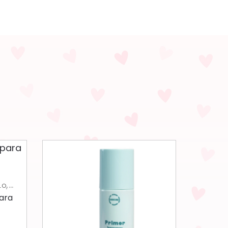
,
LO
para