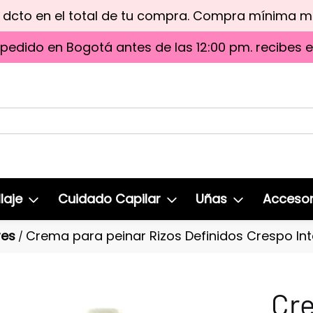
e dcto en el total de tu compra. Compra mínima 
 pedido en Bogotá antes de las 12:00 pm. recibes 
laje
Cuidado Capilar
Uñas
Accesor
res
Crema para peinar Rizos Definidos Crespo Int
/
Cre