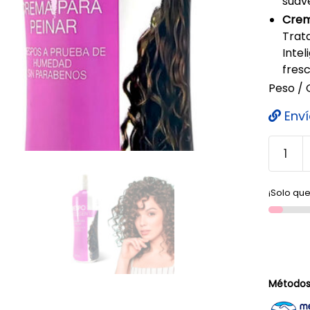
suav
Crema
Trat
Intel
fresc
Peso / 
Enví
¡Solo que
Métodos