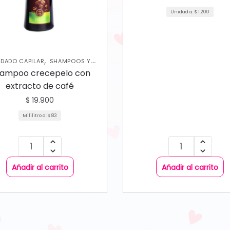
Unidad a:
$
1.200
,
IDADO CAPILAR
SHAMPOOS Y
ACONDICIONADORES
ampoo crecepelo con
extracto de café
$
19.900
Mililitro a:
$
83
Añadir al carrito
Añadir al carrito