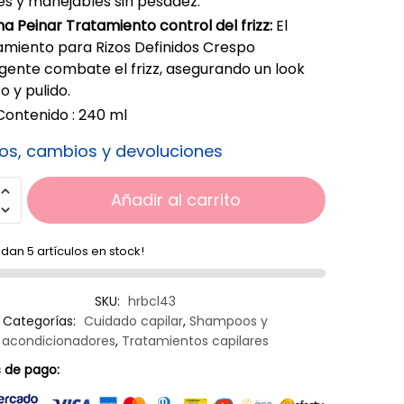
es y manejables sin pesadez.
 Peinar Tratamiento control del frizz:
El
amiento para Rizos Definidos Crespo
igente combate el frizz, asegurando un look
o y pulido.
Contenido : 240 ml
os, cambios y devoluciones
Añadir al carrito
dan 5 artículos en stock!
SKU:
hrbcl43
Categorías:
Cuidado capilar
,
Shampoos y
acondicionadores
,
Tratamientos capilares
 de pago: