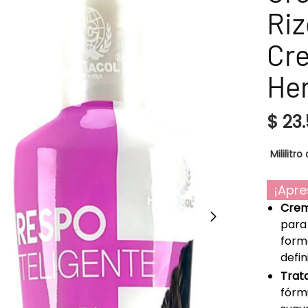
Riz
Cre
He
$
23.
Mililitro 
¡Apre
Crema
para 
forma
defin
Trat
fórmu