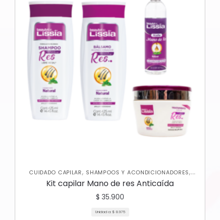
,
,
CUIDADO CAPILAR
SHAMPOOS Y ACONDICIONADORES
TRATAMIENTOS CAPILARES
Kit capilar Mano de res Anticaída
$
35.900
Unidad a:
$
8.975