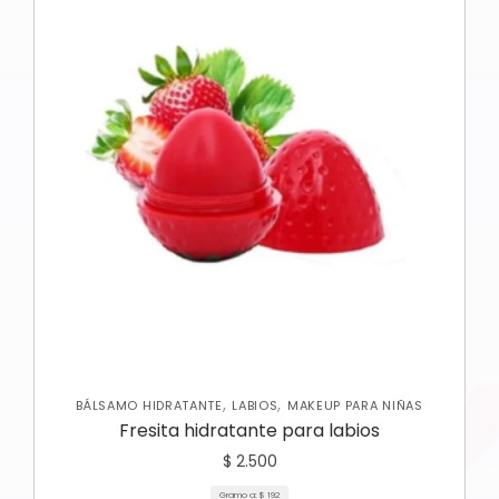
,
,
BÁLSAMO HIDRATANTE
LABIOS
MAKEUP PARA NIÑAS
Fresita hidratante para labios
$
2.500
Gramo a:
$
192