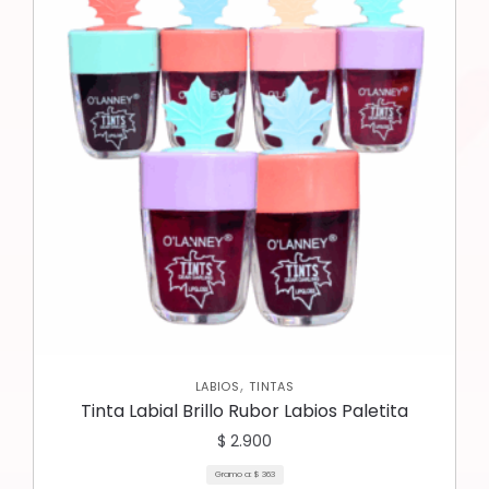
,
LABIOS
TINTAS
Tinta Labial Brillo Rubor Labios Paletita
$
2.900
Gramo a:
$
363