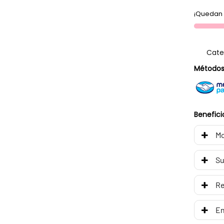
¡Quedan 
Cate
Métodos
Benefici
Mo
Su
R
En