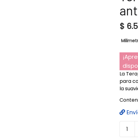
ant
$
6.
Milimetr
¡Apre
dispo
La Tera
para con
la suav
Conteni
Enví