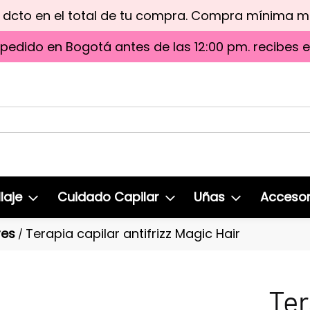
e dcto en el total de tu compra. Compra mínima 
 pedido en Bogotá antes de las 12:00 pm. recibes 
laje
Cuidado Capilar
Uñas
Accesor
res
Terapia capilar antifrizz Magic Hair
/
Ter