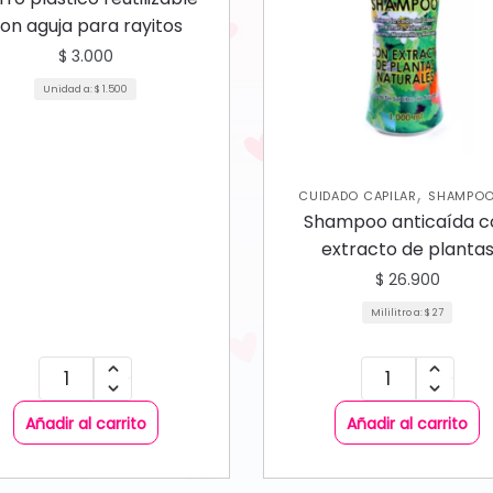
on aguja para rayitos
$
3.000
Unidad a:
$
1.500
,
CUIDADO CAPILAR
SHAMPOO
ACONDICIONADORES
Shampoo anticaída c
extracto de planta
naturales Herbacol
$
26.900
Mililitro a:
$
27
Añadir al carrito
Añadir al carrito