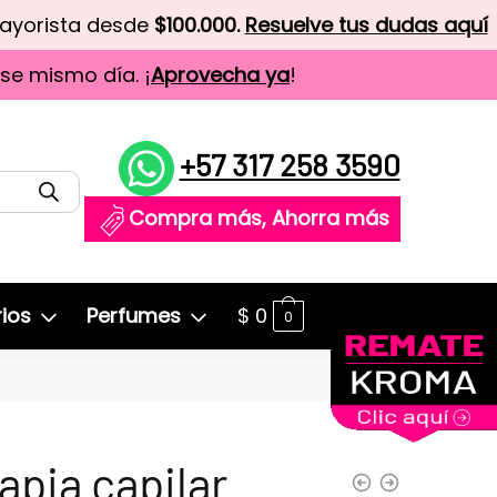
mayorista desde
$100.000.
Resuelve tus dudas aquí
ese mismo día. ¡
Aprovecha ya
!
+57 317 258 3590
Compra más, Ahorra más
ios
Perfumes
$
0
0
apia capilar