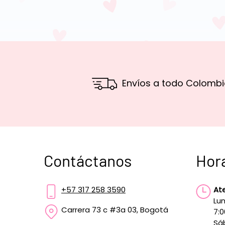
Envíos a todo Colombi
Contáctanos
Hor
+57 317 258 3590
At
Lun
Carrera 73 c #3a 03, Bogotá
7:
Sá