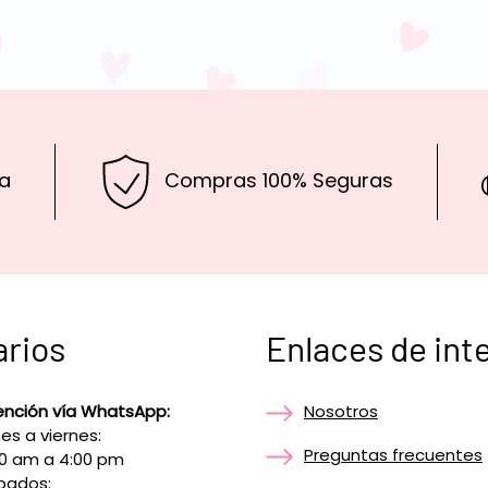
a
Compras 100% Seguras
arios
Enlaces de int
ención vía WhatsApp:
Nosotros
es a viernes:
Preguntas frecuentes
00 am a 4:00 pm
bados: