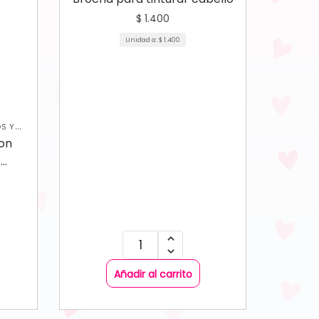
$
1.400
Unidad a:
$
1.400
S Y
on
s
Añadir al carrito