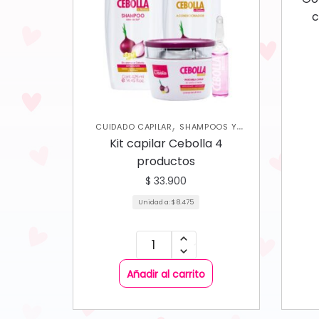
c
,
CUIDADO CAPILAR
SHAMPOOS Y
,
ACONDICIONADORES
TRATAMIENTOS
Kit capilar Cebolla 4
CAPILARES
productos
$
33.900
Unidad a:
$
8.475
Añadir al carrito