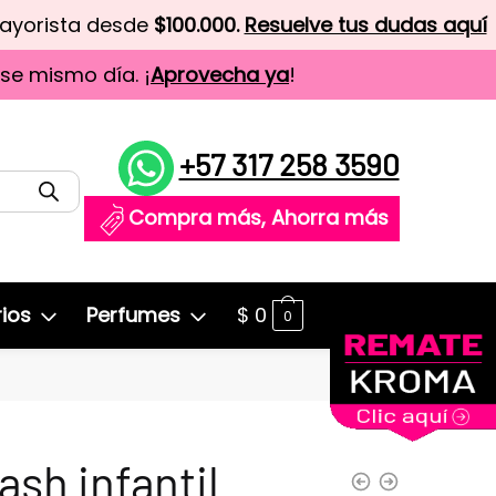
mayorista desde
$100.000.
Resuelve tus dudas aquí
ese mismo día. ¡
Aprovecha ya
!
+57 317 258 3590
Compra más, Ahorra más
ios
Perfumes
$
0
0
ash infantil