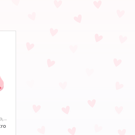
,
O
tro