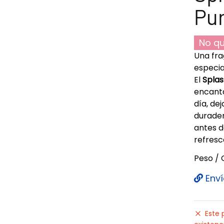
Pur
No qu
Una fra
especi
El
Splas
encanta
día, de
durader
antes d
refresc
Peso / 
Enví
Este 