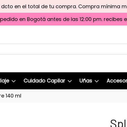
e dcto en el total de tu compra. Compra mínima 
 pedido en Bogotá antes de las 12:00 pm. recibes 
laje
Cuidado Capilar
Uñas
Accesor
re 140 ml
Spl