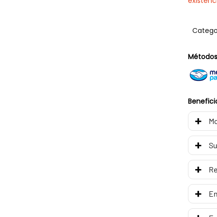
existenc
Catego
Métodos
Benefici
Mo
Su
R
En