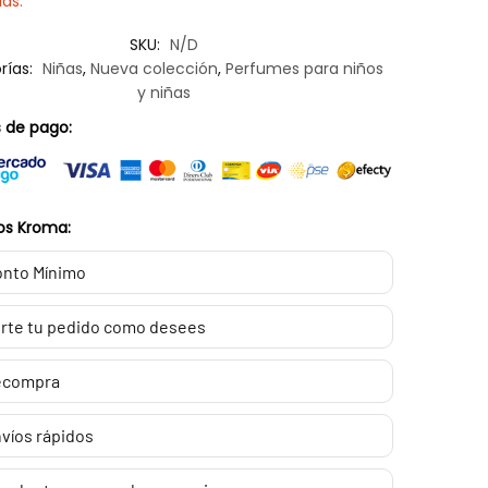
ias.
SKU:
N/D
rías:
Niñas
,
Nueva colección
,
Perfumes para niños
y niñas
 de pago:
os Kroma:
nto Mínimo
rte tu pedido como desees
ecompra
víos rápidos