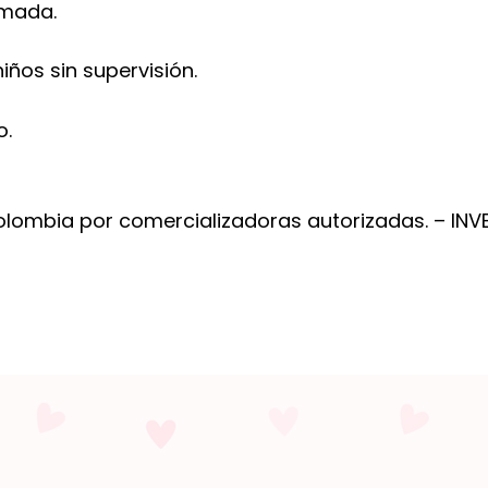
imada.
iños sin supervisión.
o.
olombia por comercializadoras autorizadas. – INV