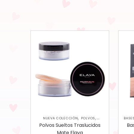
,
,
NUEVA COLECCIÓN
POLVOS
BASE
ROSTRO
Polvos Sueltos Traslucidos
Ba
Mate Elaya