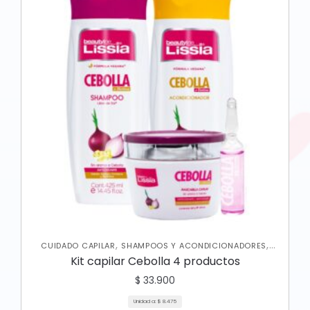
,
,
CUIDADO CAPILAR
SHAMPOOS Y ACONDICIONADORES
TRATAMIENTOS CAPILARES
Kit capilar Cebolla 4 productos
$
33.900
Unidad a:
$
8.475