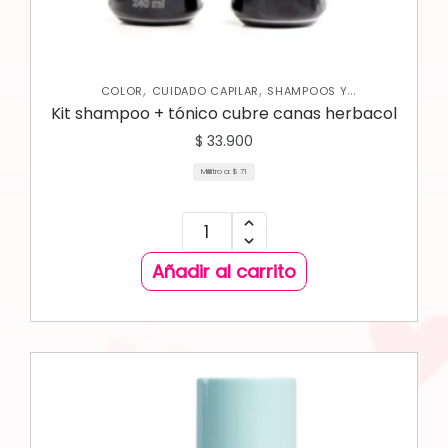
,
,
COLOR
CUIDADO CAPILAR
SHAMPOOS Y
ACONDICIONADORES
Kit shampoo + tónico cubre canas herbacol
$
33.900
Mililitro a:
$
71
Añadir al carrito