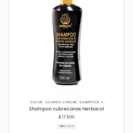
,
,
COLOR
CUIDADO CAPILAR
SHAMPOOS Y
ACONDICIONADORES
Shampoo cubrecanas Herbacol
$
17.500
Mililitro a:
$
73