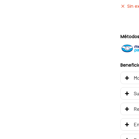
Sin e
Métodos
Benefici
Mo
Su
R
En