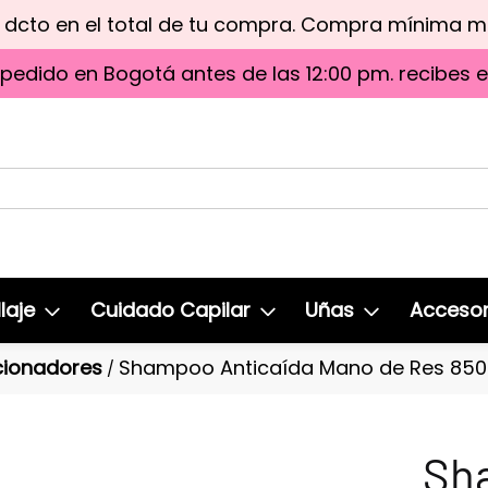
e dcto en el total de tu compra. Compra mínima 
 pedido en Bogotá antes de las 12:00 pm. recibes 
laje
Cuidado Capilar
Uñas
Accesor
ionadores
Shampoo Anticaída Mano de Res 850
/
Sh