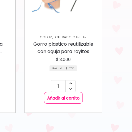
,
COLOR
CUIDADO CAPILAR
ra
Gorro plastico reutilizable
con aguja para rayitos
$
3.000
Unidad a:
$
1.500
Añadir al carrito