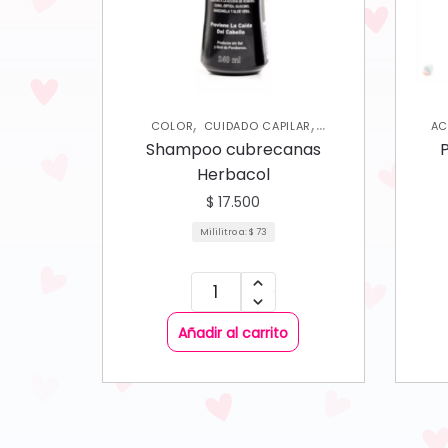
,
,
COLOR
CUIDADO CAPILAR
AC
SHAMPOOS Y ACONDICIONADORES
Shampoo cubrecanas
P
Herbacol
$
17.500
Mililitro a:
$
73
Añadir al carrito