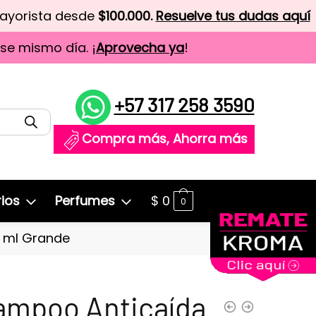
mayorista desde
$100.000.
Resuelve tus dudas aquí
ese mismo día. ¡
Aprovecha ya
!
+57 317 258 3590
Compra más, Ahorra más
ios
Perfumes
$
0
0
 ml Grande
ampoo Anticaída