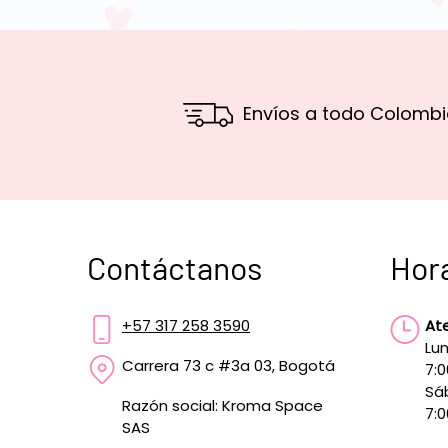
Envíos a todo Colombi
Contáctanos
Hor
+57 317 258 3590
At
Lun
Carrera 73 c #3a 03, Bogotá
7:
Sá
Razón social: Kroma Space
7:0
SAS