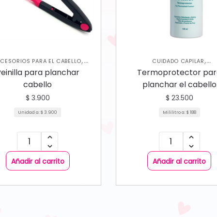
,
,
CESORIOS PARA EL CABELLO
CUIDADO CAPILAR
CUIDADO CAPILAR
TERMOPROTECTOR
einilla para planchar
Termoprotector pa
cabello
planchar el cabello
Mandarinna
$
3.900
$
23.500
Unidad a:
$
3.900
Mililitro a:
$
188
Añadir al carrito
Añadir al carrito