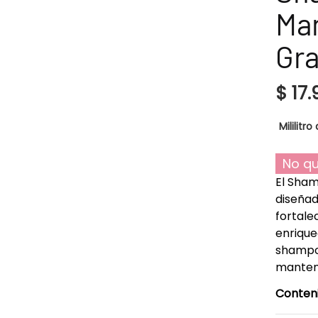
Man
Gr
$
17.
Mililitro 
No qu
El Sham
diseñad
fortale
enrique
shampoo
mantene
Conten