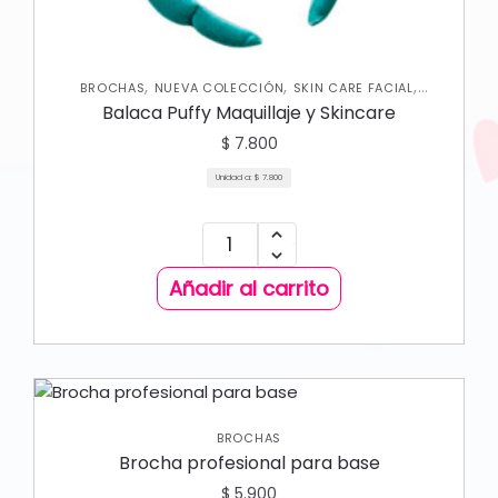
,
,
,
BROCHAS
NUEVA COLECCIÓN
SKIN CARE FACIAL
VARIEDADES
Balaca Puffy Maquillaje y Skincare
$
7.800
Unidad a:
$
7.800
Añadir al carrito
BROCHAS
Brocha profesional para base
$
5.900