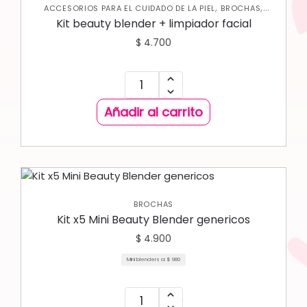
,
,
ACCESORIOS PARA EL CUIDADO DE LA PIEL
BROCHAS
,
JABONES Y EXFOLIANTES
SKIN CARE FACIAL
Kit beauty blender + limpiador facial
$
4.700
Añadir al carrito
BROCHAS
Kit x5 Mini Beauty Blender genericos
$
4.900
Mini blenders a:
$
980