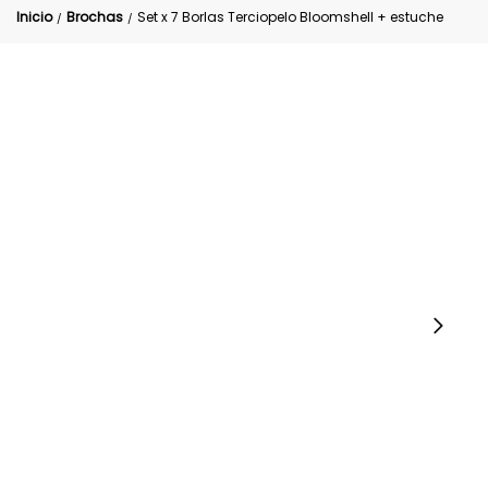
Inicio
Brochas
Set x 7 Borlas Terciopelo Bloomshell + estuche
/
/