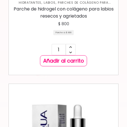
,
,
HIDRATANTES
LABIOS
PARCHES DE COLÁGENO PARA
,
LABIOS
SKIN CARE FACIAL
Parche de hidrogel con colágeno para labios
resecos y agrietados
$
800
Parche a:
$
800
Añadir al carrito