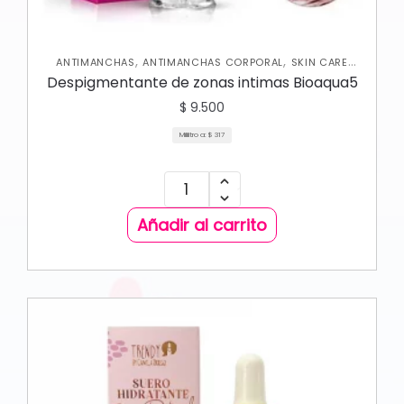
,
,
ANTIMANCHAS
ANTIMANCHAS CORPORAL
SKIN CARE
,
CORPORAL
SKIN CARE FACIAL
Despigmentante de zonas intimas Bioaqua5
$
9.500
Mililitro a:
$
317
Añadir al carrito