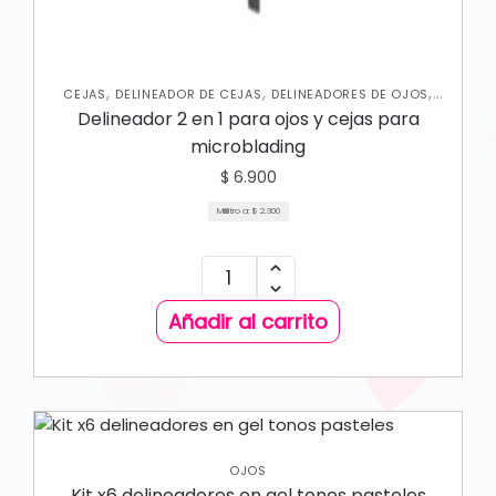
,
,
,
CEJAS
DELINEADOR DE CEJAS
DELINEADORES DE OJOS
OJOS
Delineador 2 en 1 para ojos y cejas para
microblading
$
6.900
Mililitro a:
$
2.300
Añadir al carrito
OJOS
Kit x6 delineadores en gel tonos pasteles