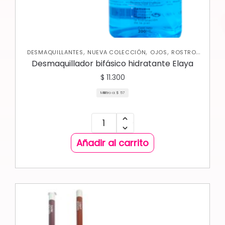
,
,
,
,
DESMAQUILLANTES
NUEVA COLECCIÓN
OJOS
ROSTRO
SKIN CARE FACIAL
Desmaquillador bifásico hidratante Elaya
$
11.300
Mililitro a:
$
57
Añadir al carrito