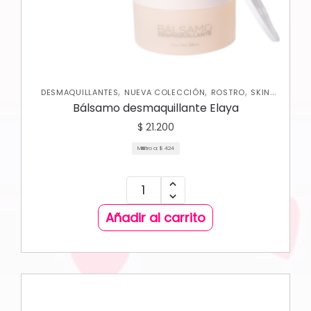
,
,
,
DESMAQUILLANTES
NUEVA COLECCIÓN
ROSTRO
SKIN
CARE FACIAL
Bálsamo desmaquillante Elaya
$
21.200
Mililitro a:
$
424
Añadir al carrito