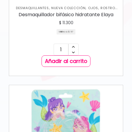
,
,
,
,
DESMAQUILLANTES
NUEVA COLECCIÓN
OJOS
ROSTRO
SKIN CARE FACIAL
Desmaquillador bifásico hidratante Elaya
$
11.300
Mililitro a:
$
57
Añadir al carrito