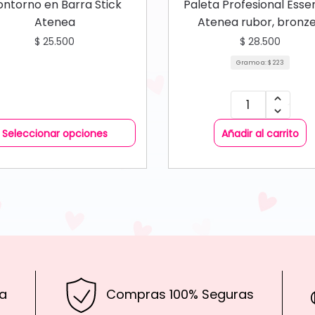
ROSTRO
RUBORES
ntorno en Barra Stick
Paleta Profesional Esse
Atenea
Atenea rubor, bronze
iluminador
$
25.500
$
28.500
Gramo a:
$
223
Seleccionar opciones
Añadir al carrito
a
Compras 100% Seguras