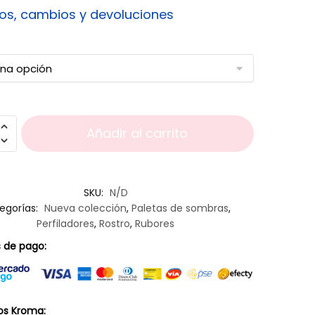
os, cambios y devoluciones
Añadir al carrito
SKU:
N/D
egorías:
Nueva colección
,
Paletas de sombras
,
Perfiladores
,
Rostro
,
Rubores
 de pago:
os Kroma: