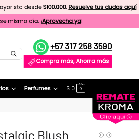
mayorista desde
$100.000.
Resuelve tus dudas aquí
ese mismo día. ¡
Aprovecha ya
!
+57 317 258 3590
Compra más, Ahorra más
ios
Perfumes
$
0
0
talgic Blush