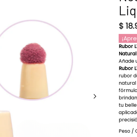
Li
$
18.
¡Apre
Rubor L
Natural
Añade u
Rubor L
rubor d
natural
fórmula
brindan
tu bell
aplicad
precisi
Peso / 