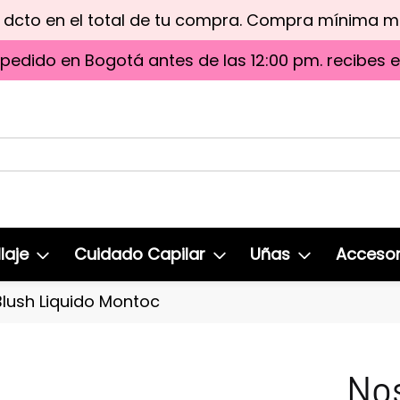
e dcto en el total de tu compra. Compra mínima 
 pedido en Bogotá antes de las 12:00 pm. recibes 
laje
Cuidado Capilar
Uñas
Accesor
Blush Liquido Montoc
Nos