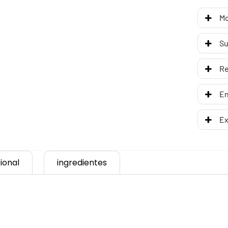
Mo
Su
R
En
Ex
ional
ingredientes