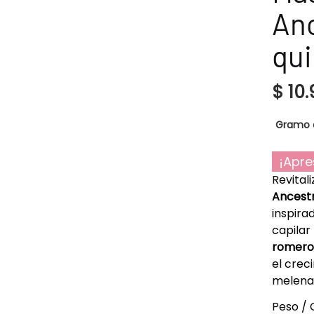
Anc
qui
$
10.
Gramo 
¡Apre
Revital
Ancestr
inspira
capilar
romero
el crec
melena 
Peso / 