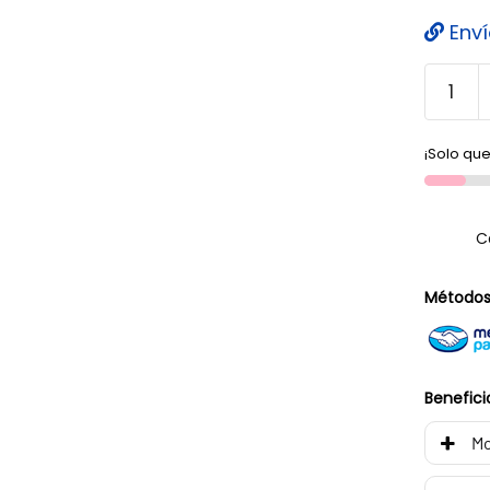
Enví
¡Solo que
C
Métodos
Benefici
Mo