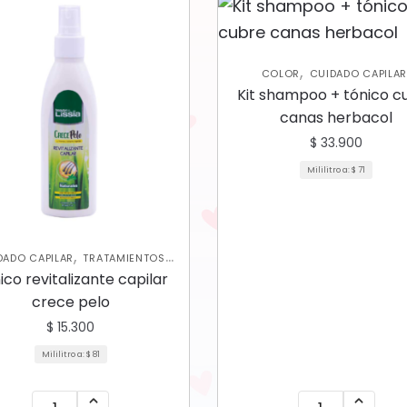
,
COLOR
CUIDADO CAPILA
SHAMPOOS Y ACONDICIONAD
Kit shampoo + tónico c
canas herbacol
$
33.900
Mililitro a:
$
71
,
DADO CAPILAR
TRATAMIENTOS
CAPILARES
ico revitalizante capilar
crece pelo
$
15.300
Mililitro a:
$
81