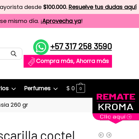
mayorista desde
$100.000.
Resuelve tus dudas aquí
ese mismo día. ¡
Aprovecha ya
!
+57 317 258 3590
Compra más, Ahorra más
ios
Perfumes
$
0
0
ssia 260 gr
carilla coctel