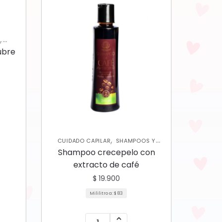
,
R
ORES
ubre
,
CUIDADO CAPILAR
SHAMPOOS Y
ACONDICIONADORES
Shampoo crecepelo con
extracto de café
$
19.900
Mililitro a:
$
83