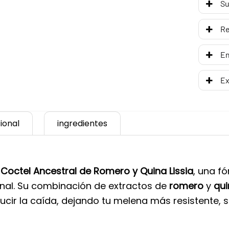
Su
R
En
Ex
ional
ingredientes
 Coctel Ancestral de Romero y Quina Lissia
, una f
ional. Su combinación de extractos de
romero
y
qui
cir la caída, dejando tu melena más resistente, su