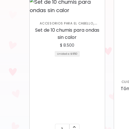
,
ACCESORIOS PARA EL CABELLO
CUIDADO CAPILAR
Set de 10 chumis para ondas
sin calor
$
8.500
Unidad a:
$
850
CUI
Tón