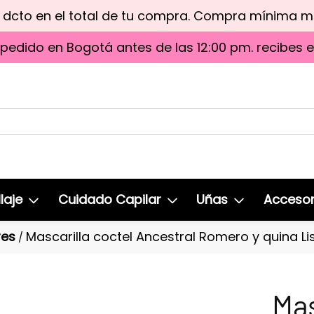
e dcto en el total de tu compra. Compra mínima 
 pedido en Bogotá antes de las 12:00 pm. recibes 
laje
Cuidado Capilar
Uñas
Accesor
res
Mascarilla coctel Ancestral Romero y quina Li
/
Mas