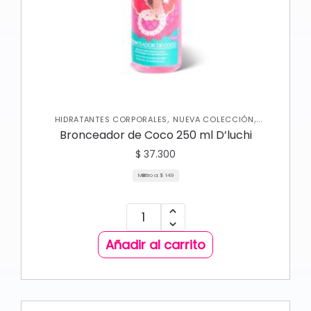
,
,
HIDRATANTES CORPORALES
NUEVA COLECCIÓN
,
PROTECTOR SOLAR
SKIN CARE CORPORAL
Bronceador de Coco 250 ml D’luchi
$
37.300
Mililitro a:
$
149
Añadir al carrito