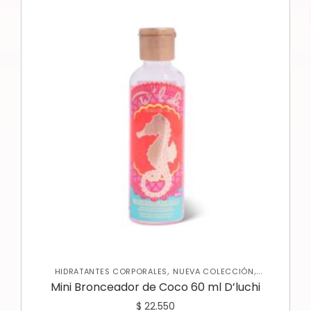
,
,
HIDRATANTES CORPORALES
NUEVA COLECCIÓN
,
PROTECTOR SOLAR
SKIN CARE CORPORAL
Mini Bronceador de Coco 60 ml D’luchi
$
22.550