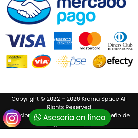
Copyright © 2022 – 2026 Kroma Space All
Rights Reserved
Posicionamiento Web – Hosting – Diseño de
Asesoría en línea
Páginas Web