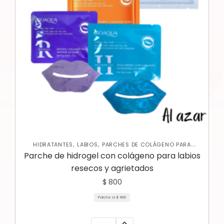
,
,
HIDRATANTES
LABIOS
PARCHES DE COLÁGENO PARA
,
LABIOS
SKIN CARE FACIAL
Parche de hidrogel con colágeno para labios
resecos y agrietados
$
800
Parche a:
$
800