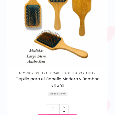
,
,
ACCESORIOS PARA EL CABELLO
CUIDADO CAPILAR
VARIEDADES
Cepillo para el Cabello Madera y Bamboo
$
9.400
Unidad a:
$
9.400