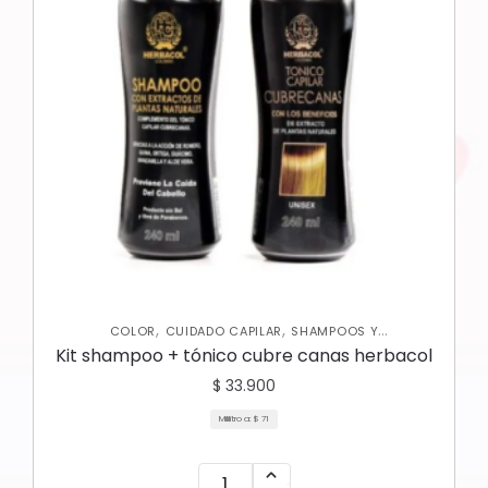
,
,
COLOR
CUIDADO CAPILAR
SHAMPOOS Y
ACONDICIONADORES
Kit shampoo + tónico cubre canas herbacol
$
33.900
Mililitro a:
$
71