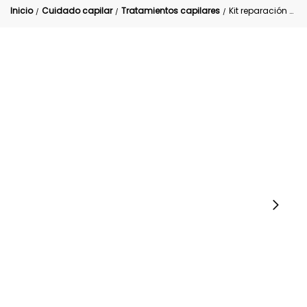
Inicio
Cuidado capilar
Tratamientos capilares
Kit reparación capilar La Bomba de Vitaminas
/
/
/