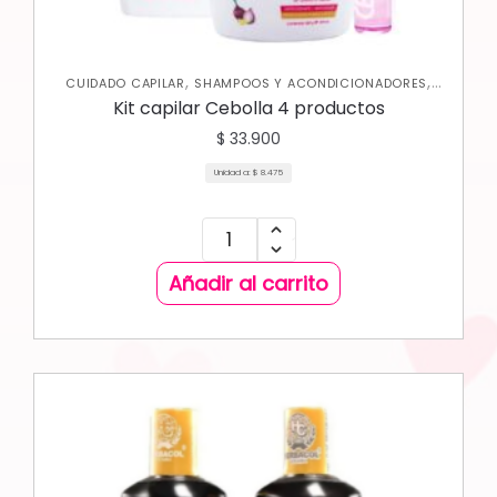
,
,
CUIDADO CAPILAR
SHAMPOOS Y ACONDICIONADORES
TRATAMIENTOS CAPILARES
Kit capilar Cebolla 4 productos
$
33.900
Unidad a:
$
8.475
Añadir al carrito