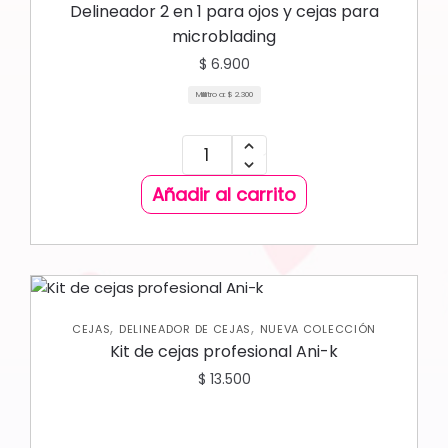
OJOS
Delineador 2 en 1 para ojos y cejas para
microblading
$
6.900
Mililitro a:
$
2.300
Añadir al carrito
,
,
CEJAS
DELINEADOR DE CEJAS
NUEVA COLECCIÓN
Kit de cejas profesional Ani-k
$
13.500