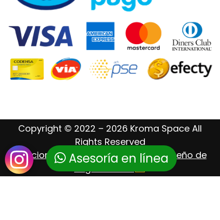
Copyright © 2022 – 2026 Kroma Space All
Rights Reserved
Posicionamiento Web – Hosting – Diseño de
Asesoría en línea
Páginas Web