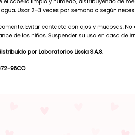
e el cabello limpio y húmedo, distribuyendo de me
agua. Usar 2–3 veces por semana o según necesid
amente. Evitar contacto con ojos y mucosas. No a
ance de los niños. Suspender su uso en caso de irr
tribuido por Laboratorios Lissia S.A.S.
4872-96CO