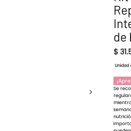
Re
Int
de 
$
31.
Unidad 
¡Apre
Se reco
regular
mientra
semana
nutrici
importa
pueden 