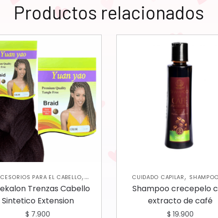
Productos relacionados
,
,
CESORIOS PARA EL CABELLO
CUIDADO CAPILAR
SHAMPOO
CUIDADO CAPILAR
ACONDICIONADORES
ekalon Trenzas Cabello
Shampoo crecepelo 
Sintetico Extension
extracto de café
$
7.900
$
19.900