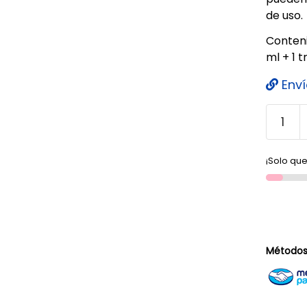
de uso.
Conteni
ml + 1 
Enví
¡Solo que
Métodos