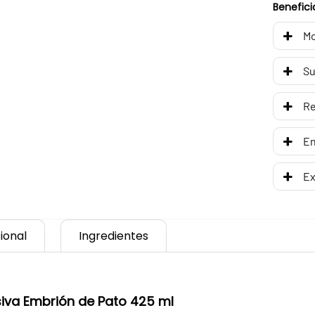
Benefici
Mo
Su
R
En
Ex
ional
Ingredientes
siva Embrión de Pato 425 ml