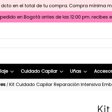
e dcto en el total de tu compra. Compra mínima 
 pedido en Bogotá antes de las 12:00 pm. recibes 
laje
Cuidado Capilar
Uñas
Accesor
res
Kit Cuidado Capilar Reparación Intensiva Emb
/
Kit