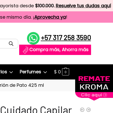
mayorista desde
$100.000.
Resuelve tus dudas aquí
ese mismo día. ¡
Aprovecha ya
!
+57 317 258 3590
Compra más, Ahorra más
ios
Perfumes
$
0
0
rión de Pato 425 ml
 Cuidado Capilar