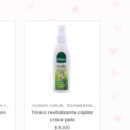
,
S Y
CUIDADO CAPILAR
TRATAMIENTOS
CAPILARES
con
Tónico revitalizante capilar
crece pelo
$
15.300