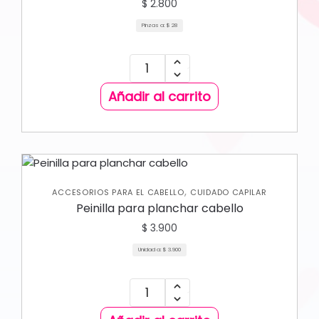
$
2.800
Pinzas a:
$
28
Añadir al carrito
,
ACCESORIOS PARA EL CABELLO
CUIDADO CAPILAR
Peinilla para planchar cabello
$
3.900
Unidad a:
$
3.900