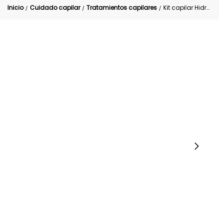
Inicio
Cuidado capilar
Tratamientos capilares
Kit capilar Hidratante Banano Anyeluz x4
/
/
/