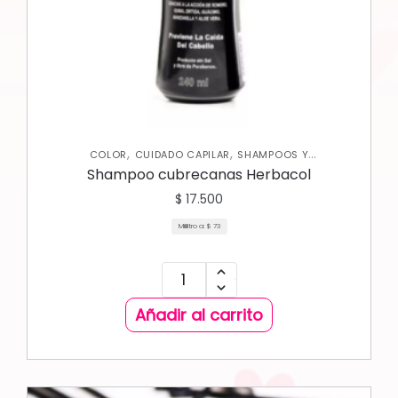
,
,
COLOR
CUIDADO CAPILAR
SHAMPOOS Y
ACONDICIONADORES
Shampoo cubrecanas Herbacol
$
17.500
Mililitro a:
$
73
Añadir al carrito