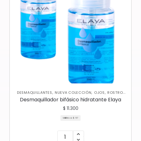
,
,
,
,
DESMAQUILLANTES
NUEVA COLECCIÓN
OJOS
ROSTRO
SKIN CARE FACIAL
Desmaquillador bifásico hidratante Elaya
$
11.300
Mililitro a:
$
57