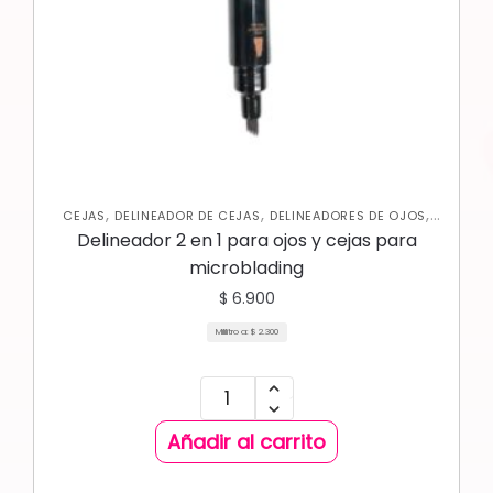
,
,
,
CEJAS
DELINEADOR DE CEJAS
DELINEADORES DE OJOS
OJOS
Delineador 2 en 1 para ojos y cejas para
microblading
$
6.900
Mililitro a:
$
2.300
Añadir al carrito