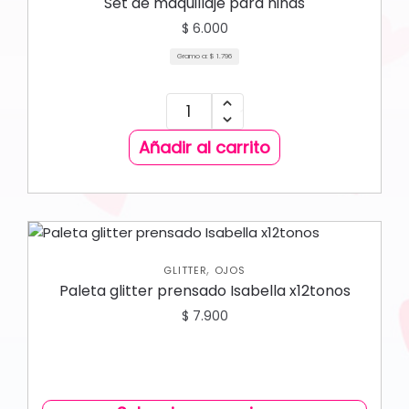
Set de maquillaje para niñas
$
6.000
Gramo a:
$
1.796
Añadir al carrito
,
GLITTER
OJOS
Paleta glitter prensado Isabella x12tonos
$
7.900