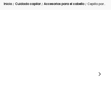
Inicio
Cuidado capilar
Accesorios para el cabello
Cepillo para definir y desenredar el cabello antifriiz
/
/
/