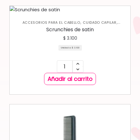
,
,
ACCESORIOS PARA EL CABELLO
CUIDADO CAPILAR
VARIEDADES
Scrunchies de satin
$
3.100
Unidad a:
$
3.100
Añadir al carrito