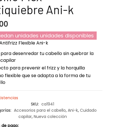
iquiebre Ani-k
00
edan unidades unidades disponibles
Antifrizz Flexible Ani-k
 para desenredar tu cabello sin quebrar la
 capilar
cto para prevenir el frizz y la horquilla
o flexible que se adapta a la forma de tu
llo
xistencias
SKU:
ca1941
orías:
Accesorios para el cabello
,
Ani-k
,
Cuidado
capilar
,
Nueva colección
 de pago: