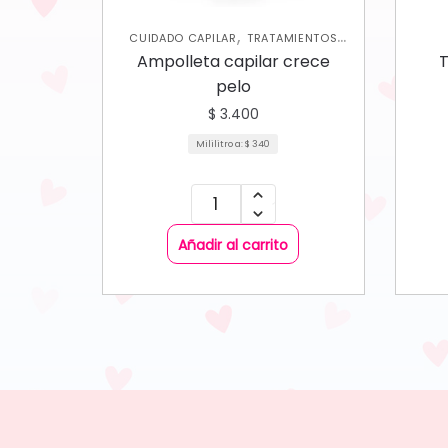
,
CUIDADO CAPILAR
TRATAMIENTOS
CAPILARES
Ampolleta capilar crece
T
pelo
$
3.400
Mililitro a:
$
340
Añadir al carrito