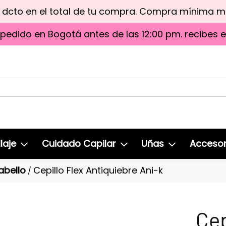
e dcto en el total de tu compra. Compra mínima 
 pedido en Bogotá antes de las 12:00 pm. recibes 
laje
Cuidado Capilar
Uñas
Accesor
abello
Cepillo Flex Antiquiebre Ani-k
/
Cep