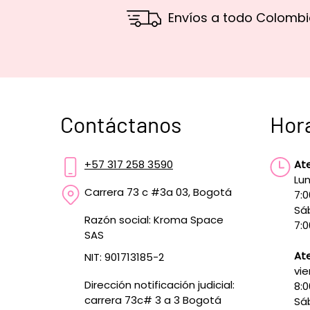
Envíos a todo Colombi
Contáctanos
Hor
+57 317 258 3590
At
Lun
Carrera 73 c #3a 03, Bogotá
7:
Sá
Razón social: Kroma Space
7:0
SAS
Ate
NIT: 901713185-2
vie
Dirección notificación judicial:
8:
carrera 73c# 3 a 3 Bogotá
Sá