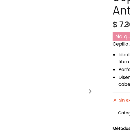
Ant
$
7.3
No qu
Cepillo 
Ideal
fibra
Perfe
Diseñ
cabe
Sin e
Categ
Métodos