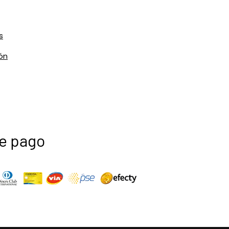
s
ón
e pago