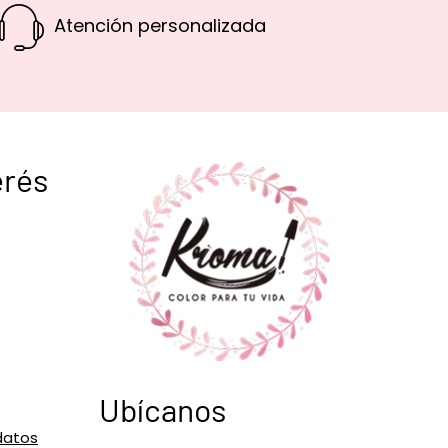
Atención personalizada
erés
Ubícanos
datos