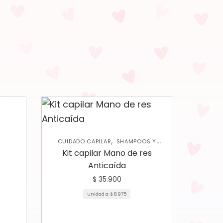
,
CUIDADO CAPILAR
SHAMPOOS Y
,
ACONDICIONADORES
TRATAMIENTOS
Kit capilar Mano de res
CAPILARES
Anticaída
$
35.900
Unidad a:
$
8.975