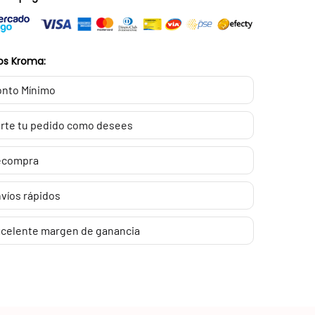
os Kroma:
nto Mínimo
rte tu pedido como desees
ecompra
víos rápidos
celente margen de ganancia