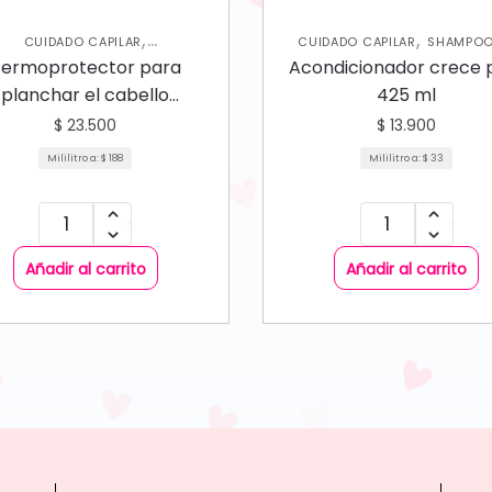
,
,
CUIDADO CAPILAR
CUIDADO CAPILAR
SHAMPOO
TERMOPROTECTOR
ACONDICIONADORES
ermoprotector para
Acondicionador crece 
planchar el cabello
425 ml
Mandarinna
$
23.500
$
13.900
Mililitro a:
$
188
Mililitro a:
$
33
Añadir al carrito
Añadir al carrito