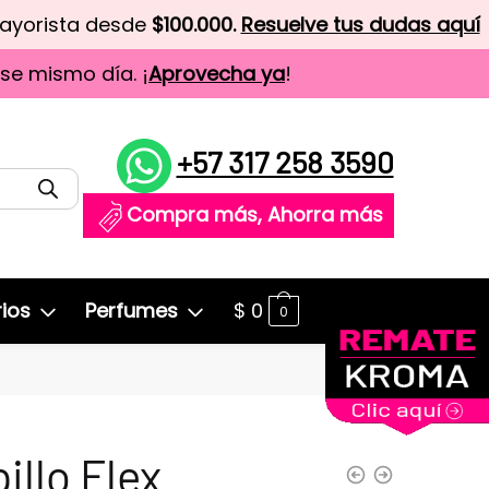
mayorista desde
$100.000.
Resuelve tus dudas aquí
ese mismo día. ¡
Aprovecha ya
!
+57 317 258 3590
Compra más, Ahorra más
ios
Perfumes
$
0
0
illo Flex