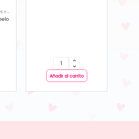
S Y
pelo
Añadir al carrito