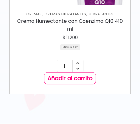
,
,
CREMAS
CREMAS HIDRATANTES
HIDRATANTES
,
,
CORPORALES
NUEVA COLECCIÓN
SKIN CARE CORPORAL
Crema Humectante con Coenzima Q10 410
ml
$
11.200
Mililitro a:
$
27
Añadir al carrito