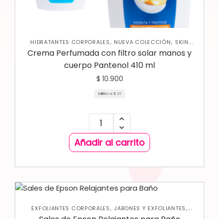
,
,
HIDRATANTES CORPORALES
NUEVA COLECCIÓN
SKIN
CARE CORPORAL
Crema Perfumada con filtro solar manos y
cuerpo Pantenol 410 ml
$
10.900
Mililitro a:
$
27
Añadir al carrito
,
,
EXFOLIANTES CORPORALES
JABONES Y EXFOLIANTES
,
NUEVA COLECCIÓN
SKIN CARE CORPORAL