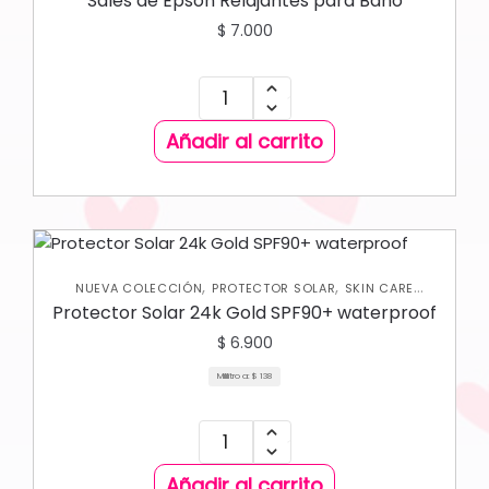
Sales de Epson Relajantes para Baño
$
7.000
Añadir al carrito
,
,
NUEVA COLECCIÓN
PROTECTOR SOLAR
SKIN CARE
,
CORPORAL
SKIN CARE FACIAL
Protector Solar 24k Gold SPF90+ waterproof
$
6.900
Mililitro a:
$
138
Añadir al carrito