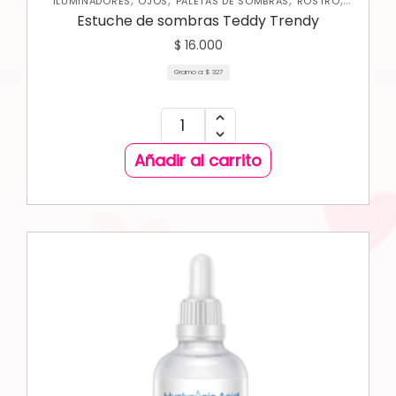
ILUMINADORES
OJOS
PALETAS DE SOMBRAS
ROSTRO
RUBORES
Estuche de sombras Teddy Trendy
$
16.000
Gramo a:
$
327
Añadir al carrito