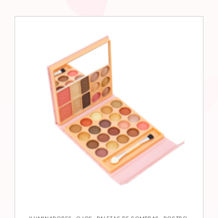
,
,
,
,