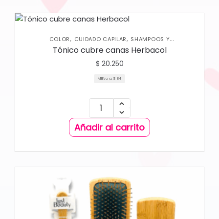
,
,
COLOR
CUIDADO CAPILAR
SHAMPOOS Y
ACONDICIONADORES
Tónico cubre canas Herbacol
$
20.250
Mililitro a:
$
84
Añadir al carrito