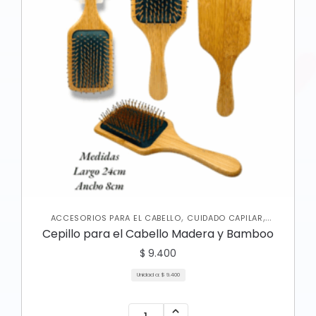
,
,
ACCESORIOS PARA EL CABELLO
CUIDADO CAPILAR
VARIEDADES
Cepillo para el Cabello Madera y Bamboo
$
9.400
Unidad a:
$
9.400