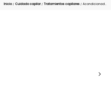
Inicio
Cuidado capilar
Tratamientos capilares
Acondicionador hidratante afro & Curly Anyeluz
/
/
/