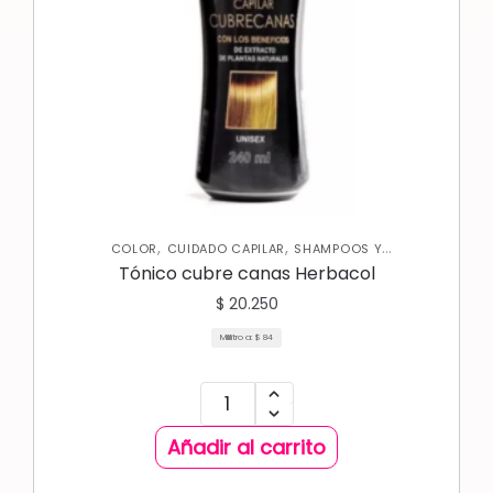
,
,
COLOR
CUIDADO CAPILAR
SHAMPOOS Y
ACONDICIONADORES
Tónico cubre canas Herbacol
$
20.250
Mililitro a:
$
84
Añadir al carrito