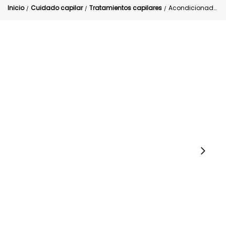
Inicio
Cuidado capilar
Tratamientos capilares
Acondicionador Cabello Seco Magic Hair
/
/
/