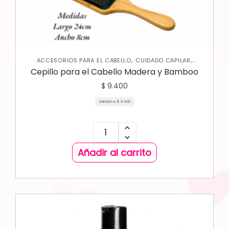
,
,
ACCESORIOS PARA EL CABELLO
CUIDADO CAPILAR
VARIEDADES
Cepillo para el Cabello Madera y Bamboo
$
9.400
Unidad a:
$
9.400
Añadir al carrito