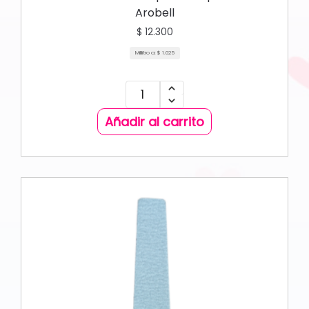
Arobell
$
12.300
Mililitro a:
$
1.025
Añadir al carrito