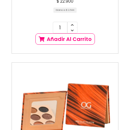
$
22.900
Gramo a:
$
2.544
Añadir Al Carrito