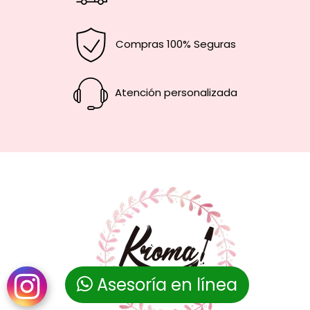
s
p
Compras 100% Seguras
e
r
s
Atención personalizada
o
n
a
l
e
s
*
Asesoría en línea