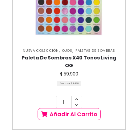
,
,
NUEVA COLECCIÓN
OJOS
PALETAS DE SOMBRAS
Paleta De Sombras X40 Tonos Living
OG
$
59.900
Gramo a:
$
1.498
Añadir Al Carrito