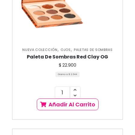
,
,
NUEVA COLECCIÓN
OJOS
PALETAS DE SOMBRAS
Paleta De Sombras Red Clay OG
$
22.900
Gramo a:
$
2.544
Añadir Al Carrito