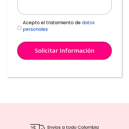
e
*
n
s
a
T
Acepto el tratamiento de
datos
j
r
personales
e
a
*
t
a
m
i
e
n
t
o
d
e
d
a
t
Envíos a todo Colombia
o