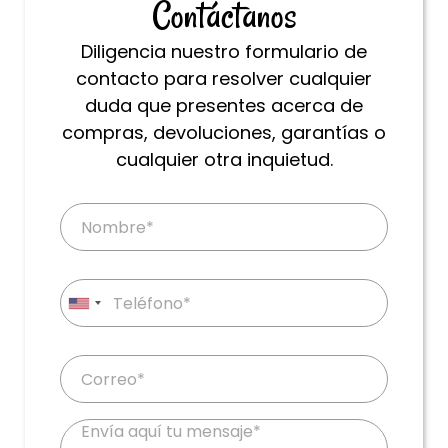
Contáctanos
Diligencia nuestro formulario de
contacto para resolver cualquier
duda que presentes acerca de
compras, devoluciones, garantías o
cualquier otra inquietud.
N
a
m
e
P
*
h
o
E
n
m
e
a
*
i
M
l