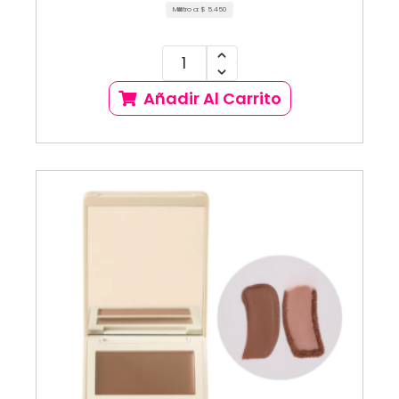
Mililitro a:
$
5.450
Añadir Al Carrito