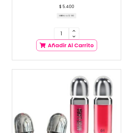
$
5.400
Mililitro a:
$
180
Añadir Al Carrito