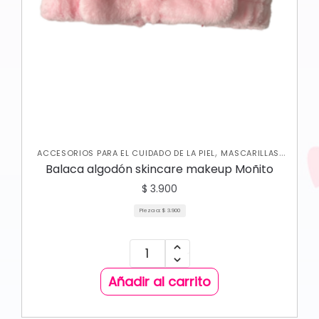
,
,
ACCESORIOS PARA EL CUIDADO DE LA PIEL
MASCARILLAS
,
SKIN CARE FACIAL
VARIEDADES
Balaca algodón skincare makeup Moñito
$
3.900
Pieza a:
$
3.900
Añadir al carrito